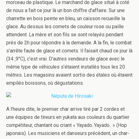
morceau de plas­tique. Le marc­hand de glace situé à coté
de nous a fait ce jour là un bon chiffre d’affaire. Sur une
char­rette en bois peinte en bleu, un cais­son recueille la
glace. Au dessus les cor­nets de couleur rose ou paille
atten­dent. La mère et son fils se sont relayés pen­dant
prés de 2h pour répon­dre à la demande. A la fin, le com­bat
s’arrête faute de glace et cor­nets. Il fai­sait chaud ce jour là
(34 ‚9°C), c’est vrai. D’autres vendeurs de glace avec le
même type de véhicules s’étaient instal­lés tous les 20
mètres. Les mag­a­sins avaient sor­tis des étales où étaient
empilés bois­sons, où dégustations.
A l’heure dite, le pre­mier char arrive tiré par 2 cordes et
une équipes de tireurs en yukata aux couleurs du quartier
com­péti­teur, chan­tant ou cri­ant « Yayado..Yayado.. » (Hop
japon­ais). Les musi­ciens et danseurs précè­dent, un char­