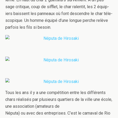
sage cri­tique, coup de sif­flet, le char ralen­tit, les 2 équip­
iers bais­sent les pan­neaux où font descen­dre le char téle­
scopique. Un homme équipé d’une longue perche relève
par­fois les fils si besoin.
Tous les ans il y a une com­péti­tion entre les dif­férents
chars réal­isés par plusieurs quartiers de la ville une école,
une asso­ci­a­tion (ama­teurs de
Néputa) ou avec des entre­prises. C’est le car­naval de Rio