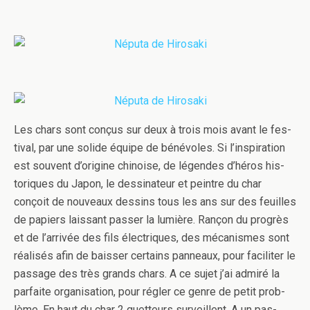
Les chars sont conçus sur deux à trois mois avant le fes­
ti­val, par une solide équipe de bénév­oles. Si l’inspiration
est sou­vent d’origine chi­noise, de légen­des d’héros his­
toriques du Japon, le dessi­na­teur et pein­tre du char
conçoit de nou­veaux dessins tous les ans sur des feuilles
de papiers lais­sant passer la lumière. Rançon du pro­grès
et de l’arrivée des fils élec­triques, des mécan­ismes sont
réal­isés afin de baisser cer­tains pan­neaux, pour faciliter le
pas­sage des très grands chars. A ce sujet j’ai admiré la
par­faite organ­i­sa­tion, pour régler ce genre de petit prob­
lème. En haut du char 2 guet­teurs sur­veil­lent. A un pas­