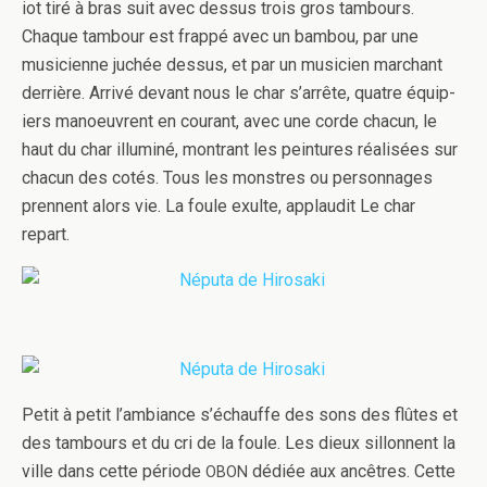
iot tiré à bras suit avec dessus trois gros tam­bours.
Chaque tam­bour est frappé avec un bam­bou, par une
musi­ci­enne juchée dessus, et par un musi­cien marchant
der­rière. Arrivé devant nous le char s’arrête, qua­tre équip­
iers manoeu­vrent en courant, avec une corde cha­cun, le
haut du char illu­miné, mon­trant les pein­tures réal­isées sur
cha­cun des cotés. Tous les mon­stres ou per­son­nages
pren­nent alors vie. La foule exulte, applau­dit Le char
repart.
Petit à petit l’ambiance s’échauffe des sons des flûtes et
des tam­bours et du cri de la foule. Les dieux sil­lon­nent la
ville dans cette péri­ode
dédiée aux ancêtres. Cette
OBON