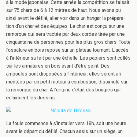
à la mode japon­aise. Cette année la com­péti­tion se fai­sait
sur 75 chars de 6 à 12 mètres de haut. Nous avons pu
ainsi avant le défilé, aller voir dans un hangar la pré­pa­ra­
tion d’un char et des équipes. Le char est conçu sur une
remorque qui sera trac­tée par deux cordes tirée par une
cinquan­taine de per­son­nes pour les plus gros chars. Toute
l’ossature en bois repose sur un plateau tour­nant. L’accès
à l’intérieur sa fait par une échelle. Les papiers sont col­lés
sur les arma­tures en bois avant d’être peint. Des
ampoules sont dis­posées à l’intérieur: elles seront ali­
men­tées par un petit moteur à com­bus­tion, dis­simulé sur
la remorque du char. A l’origine c’était des bou­gies qui
éclairaient les dessins.
La foule com­mence à s’installer vers 18h, soit une heure
avant le départ du défilé. Cha­cun assis sur un siège, un