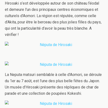
Hirosaki s’est dévelop­pée autour de son château féo­dal
et demeure l’un des prin­ci­paux cen­tres économiques et
cul­turels d’Aomori. La région est réputée, comme celle
d’Akita, pour être le berceau des plus jolies filles du pays,
qui ont la par­tic­u­lar­ité d’avoir la peau très blanche. A
vérifier !
La Nep­uta mat­suri sem­blable à celle d’Aomori, se déroule
du 1er au 7 août, est l’une des plus belle fêtes du Japon.
Un musée d’Hirosaki présente des répliques de char de
parade et une col­lec­tion de poupées Kokeshi.