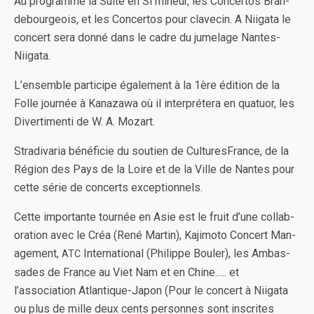
Au pro­gramme la Suite en Si mineur, les Con­cer­tos Bran­
de­bour­geois, et les Con­cer­tos pour clavecin. A Niigata le
con­cert sera donné dans le cadre du jume­lage Nantes-​​
Niigata.
L’ensemble par­ticipe égale­ment à la 1ère édi­tion de la
Folle journée à Kanazawa où il inter­prétera en quatuor, les
Diver­ti­menti de W. A. Mozart.
Stradi­varia béné­fi­cie du sou­tien de Cul­tures­France, de la
Région des Pays de la Loire et de la Ville de Nantes pour
cette série de con­certs exceptionnels.
Cette impor­tante tournée en Asie est le fruit d’une col­lab­
o­ra­tion avec le Créa (René Mar­tin), Kaji­moto Con­cert Man­
age­ment,
Inter­na­tional (Philippe Bouler), les Ambas­
ATC
sades de France au Viet Nam et en Chine.…. et
l’association Atlantique-​​Japon (Pour le con­cert à Niigata
ou plus de mille deux cents per­son­nes sont inscrites