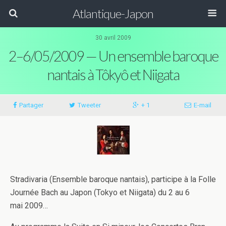
Atlantique-Japon
30 avril 2009
2–6/05/2009 — Un ensemble baroque
nantais à Tôkyô et Niigata
Partager
Tweeter
+ 1
E-​​mail
Stradi­varia (Ensem­ble baroque nan­tais), par­ticipe à la Folle
Journée Bach au Japon (Tokyo et Niigata) du 2 au 6
mai 2009…