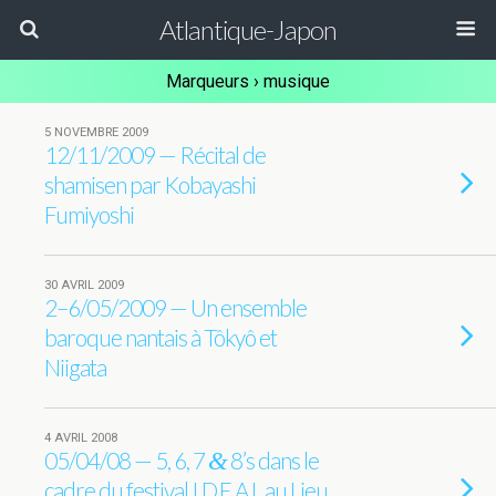
Atlantique-Japon
Marqueurs › musique
5 NOVEMBRE 2009
12/​11/​2009 — Récital de
shamisen par Kobayashi
Fumiyoshi
30 AVRIL 2009
2–6/05/2009 — Un ensemble
baroque nantais à Tôkyô et
Niigata
4 AVRIL 2008
05/​04/​08 — 5, 6, 7
8’s dans le
&
cadre du festival I.D.E.A.L au Lieu