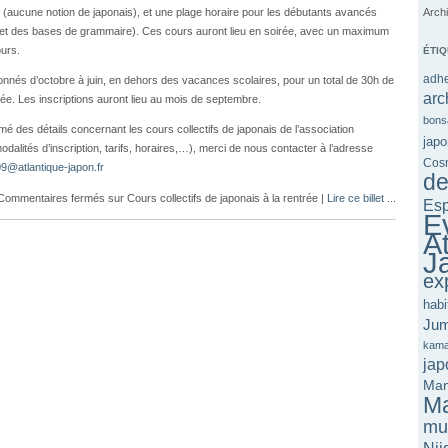
Arch
 (aucune notion de japon­ais), et une plage horaire pour les débu­tants avancés
et des bases de gram­maire). Ces cours auront lieu en soirée, avec un max­i­mum
urs.
ÉTI
adhe
n­nés d’octobre à juin, en dehors des vacances sco­laires, pour un total de 30h de
arc
e. Les inscrip­tions auront lieu au mois de septembre.
bons
é des détails con­cer­nant les cours col­lec­tifs de japon­ais de l’association
japo
odal­ités d’inscription, tar­ifs, horaires,…), merci de nous con­tac­ter à l’adresse
Cos
​9​@​atlantique-​japon.​fr
de
Commentaires fermés
sur Cours collectifs de japonais à la rentrée
|
Lire ce billet ...
Es
E
At
J
ex
habi
Jum
kama
jap
Ma
Ma
mu