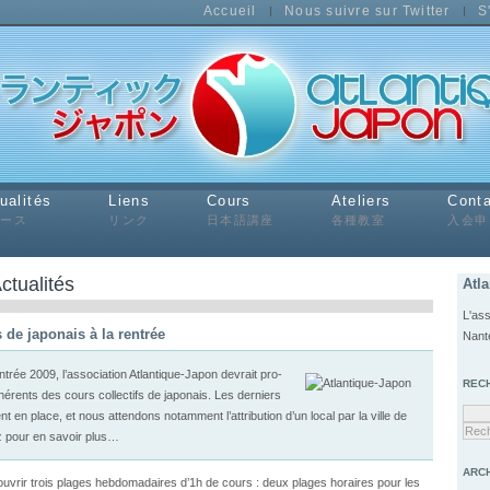
Accueil
Nous suivre sur Twitter
S
ualités
Liens
Cours
Ateliers
Conta
ュース
リンク
日本語講座
各種教室
入会申
ctualités
Atl
L'ass
s de japonais à la rentrée
Nant
en­trée 2009, l’association Atlantique-​​Japon devrait pro­
REC
rents des cours col­lec­tifs de japon­ais. Les derniers
ent en place, et nous atten­dons notam­ment l’attribution d’un local par la ville de
z pour en savoir plus…
ARC
vrir trois plages heb­do­madaires d’1h de cours : deux plages horaires pour les