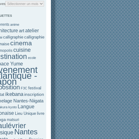
ives
QUETTES
rents
anime
hitecture
art
atelier
calligraphie
calligraphie
ai
cinema
naise
cuisine
mopolis
stination
ecole
pace Yume
venement
lantique -
apon
position
festival
F3C
ikebana
inscription
tat
elage Nantes-Niigata
Langue
kura
kyoto
onaise
Lieu Unique
livre
nga
matsuri
ulévrier
Nantes
sique