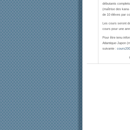
débu­tants com­plets
(maîtrise des kana 
de 10 élèves par co
Les cours seront do
cours pour une anné
Pour être tenu inform
Atlantique-​​Japon (m
suiv­ante :
cours2​0​0