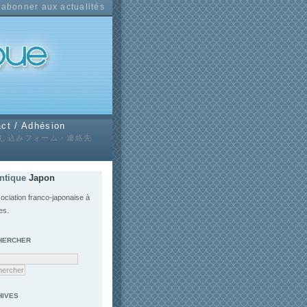
'abonner aux actualités
ct / Adhésion
し込みフォーム・連絡先
antique
Japon
ociation franco-japonaise à
es.
HERCHER
HIVES