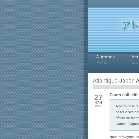
A propos
Act
私達は
ニ
Atlantique-Japon
A
Cours collectif
27
07
月
À par­tir de la r
2009
poser à ses adhé
détails se met­t
Nantes. Clique
Nous prévoyons d’ou