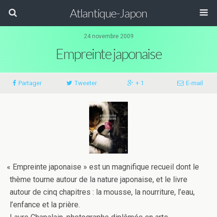
Atlantique-Japon
24 novembre 2009
Empreinte japonaise
Partager
Tweeter
+ 1
E-​​mail
«
Empreinte japon­aise » est un mag­nifique recueil dont le
thème tourne autour de la nature japon­aise, et le livre
autour de cinq chapitres : la mousse, la nour­ri­t­ure, l’eau,
l’enfance et la prière.