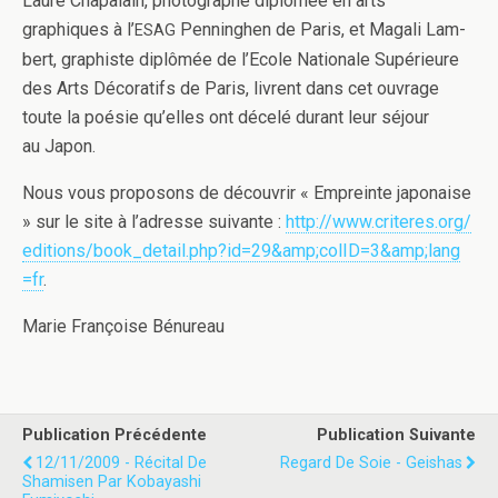
Laure Cha­palain, pho­tographe diplômée en arts
graphiques à l’
Pen­ninghen de Paris, et Mag­ali Lam­
ESAG
bert, graphiste diplômée de l’Ecole Nationale Supérieure
des Arts Déco­rat­ifs de Paris, livrent dans cet ouvrage
toute la poésie qu’elles ont décelé durant leur séjour
au Japon.
Nous vous pro­posons de décou­vrir « Empreinte japon­aise
» sur le site à l’adresse suiv­ante :
http://​www​.criteres​.org/​
e​d​i​t​i​o​n​s​/​b​o​o​k​_​d​e​t​a​i​l​.​p​h​p​?​i​d​=​2​9​&​a​m​p​;​c​o​l​I​D​=​3​&​a​m​p​;​l​a​n​g​
=fr
.
Marie Françoise Bénureau
Publication Précédente
Publication Suivante
12/11/2009 - Récital De
Regard De Soie - Geishas
Shamisen Par Kobayashi