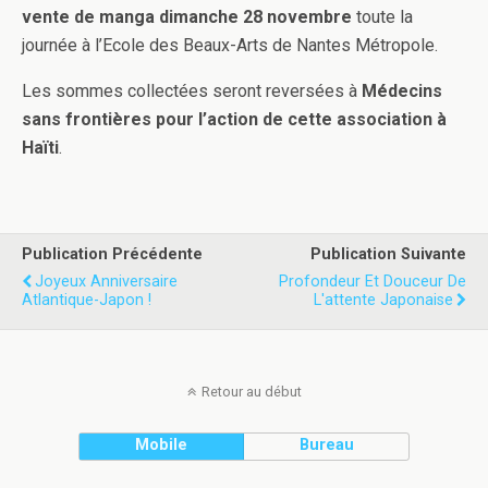
vente de manga dimanche 28 novem­bre
toute la
journée à l’Ecole des Beaux-​​Arts de Nantes Métropole.
Les sommes col­lec­tées seront rever­sées à
Médecins
sans fron­tières pour l’action de cette asso­ci­a­tion à
Haïti
.
Publication Précédente
Publication Suivante
Joyeux Anniversaire
Profondeur Et Douceur De
Atlantique-Japon !
L'attente Japonaise
Retour au début
Mobile
Bureau