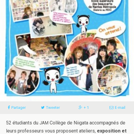
Partager
Tweeter
+ 1
E-​​mail
52 étu­di­ants du
Col­lège de Niigata accom­pa­g­nés de
JAM
leurs pro­fesseurs vous pro­posent ate­liers,
expo­si­tion et