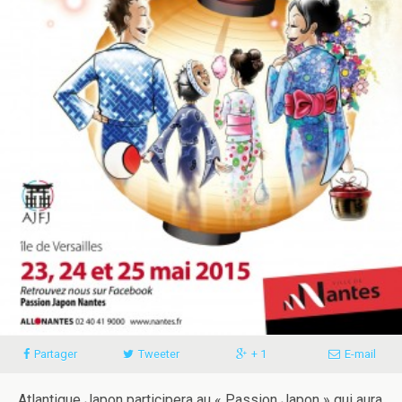
Partager
Tweeter
+ 1
E-​​mail
Atlan­tique Japon par­ticipera au « Pas­sion Japon » qui aura