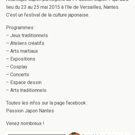
lieu du 23 au 25 mai 2015 à l’île de Ver­sailles, Nantes.
C’est un fes­ti­val de la cul­ture japonaise.
Pro­grammes :
– Jeux tra­di­tion­nels
– Ate­liers créat­ifs
– Arts mar­ti­aux
– Expo­si­tions
– Cos­play
– Con­certs
– Espace dessin
– Arts traditionnels
Toutes les infos sur la page face­book :
Pas­sion Japon Nantes
Venez nom­breux !